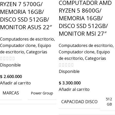
COMPUTADOR AMD
RYZEN 7 5700G/
PROCESADOR
PROCESADOR
Intel
Amd
RYZEN 5 8600G/
MEMORIA 16GB/
MEMORIA 16GB/
DISCO SSD 512GB/
DISCO SSD 512GB/
Core
MONITOR ASUS 22″
LÍNEA DEL PROCESADOR
LÍNEA DEL PROCESADOR
i5
MONITOR MSI 27″
Computadores de escritorio
,
Computador clone
,
Equipo
Computadores de escritorio
,
de escritorio
,
Categorías
Computador clone
,
Equipo
MEMORIO RAM
MEMORIO RAM
16GB
16GB
de escritorio
,
Categorías
Disponible
Disponible
TIPO DE DISCO
TIPO DE DISCO
SSD
SSD
$
2.600.000
Añadir al carrito
$
3.300.000
Añadir al carrito
MARCAS
Power Group
512
CAPACIDAD DISCO
GB
512