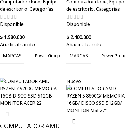
Computador clone
,
Equipo
Computador clone
,
Equipo
de escritorio
,
Categorías
de escritorio
,
Categorías
Disponible
Disponible
$
1.980.000
$
2.400.000
Añadir al carrito
Añadir al carrito
MARCAS
MARCAS
Power Group
Power Group
512
512
Nuevo
CAPACIDAD DISCO
CAPACIDAD DISCO
GB
GB
COLOR
COLOR
Negro
Negro
COMPUTADOR AMD