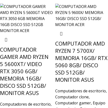
CAPACIDAD DISCO
GB
COLOR
Negro
COLOR
Negro
PROCESADOR
Amd
COMPUTADOR AMD
PROCESADOR
Amd
COMPUTADOR
RYZEN 7 5700X/
LÍNEA DEL PROCESADOR
GAMER AMD RYZEN
MEMORIA 16GB/ RTX
5 5600XT/ VIDEO
5060 8GB/ DISCO
Ryzen
LÍNEA DEL PROCESADOR
7
RTX 3050 6GB/
SSD 512GB/
MEMORIO RAM
16GB
MEMORIA 16GB/
MONITOR ASUS
DISCO SSD 512GB/
MEMORIO RAM
16GB
Computadores de escritorio
,
MONITOR ASUS
TIPO DE DISCO
SSD
Computador clone
,
Computador gamer
,
Equipo
Computadores de escritorio
,