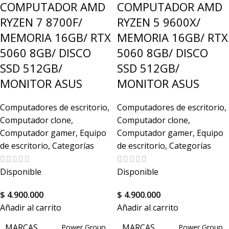
COMPUTADOR AMD
COMPUTADOR AMD
RYZEN 7 8700F/
RYZEN 5 9600X/
Ryzen
LÍNEA DEL PROCESADOR
5
MEMORIA 16GB/ RTX
MEMORIA 16GB/ RTX
LÍNEA DEL PROCESADOR
5060 8GB/ DISCO
5060 8GB/ DISCO
SSD 512GB/
SSD 512GB/
MEMORIO RAM
16GB
MONITOR ASUS
MONITOR ASUS
MEMORIO RAM
16GB
Computadores de escritorio
,
Computadores de escritorio
,
TIPO DE DISCO
SSD
Computador clone
,
Computador clone
,
Computador gamer
,
Equipo
Computador gamer
,
Equipo
TIPO DE DISCO
SSD
de escritorio
,
Categorías
de escritorio
,
Categorías
TARJETA DE VIDEO
Msi
Disponible
Disponible
$
4.900.000
$
4.900.000
Añadir al carrito
Añadir al carrito
MARCAS
MARCAS
Power Group
Power Group