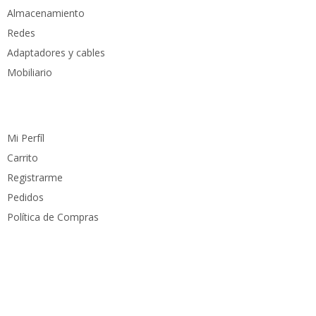
MEMORIO RAM
MEMORIO RAM
16GB
16GB
Almacenamiento
Redes
Adaptadores y cables
TIPO DE DISCO
TIPO DE DISCO
SSD
SSD
Mobiliario
Cuenta
Mi Perfíl
Carrito
Registrarme
Pedidos
Política de Compras
Medios de pago