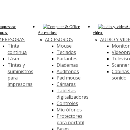
Au
oras
Accesorios
video
MPRESORAS
ACCESORIOS
AUDIO Y VID
Tinta
Mouse
Monitor
continua
Teclados
Videopr
Láser
Parlantes
Televis
Tintas y
Diademas
Scanner
suministros
Audífonos
Cabinas
para
Pad mouse
sonido
impresoras
Cámaras
Tabletas
digitalizadoras
Controles
Micrófonos
Protectores
para portátil
Bases