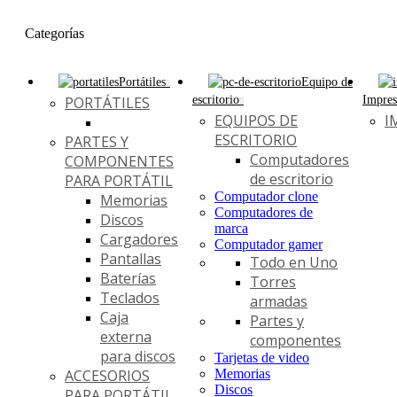
Categorías
Portátiles
Equipo de
PORTÁTILES
escritorio
Impres
EQUIPOS DE
I
ESCRITORIO
PARTES Y
Computadores
COMPONENTES
de escritorio
PARA PORTÁTIL
Computador clone
Memorias
Computadores de
Discos
marca
Cargadores
Computador gamer
Pantallas
Todo en Uno
Baterías
Torres
Teclados
armadas
Caja
Partes y
externa
componentes
para discos
Tarjetas de video
ACCESORIOS
Memorias
Discos
PARA PORTÁTIL