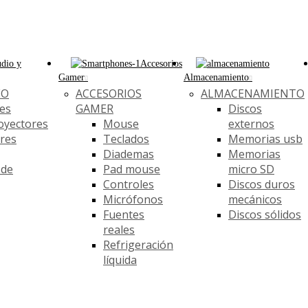
dio y
Accesorios
Gamer
Almacenamiento
EO
ACCESORIOS
ALMACENAMIENTO
es
GAMER
Discos
oyectores
Mouse
externos
ores
Teclados
Memorias usb
Diademas
Memorias
 de
Pad mouse
micro SD
Controles
Discos duros
Micrófonos
mecánicos
Fuentes
Discos sólidos
reales
Refrigeración
líquida