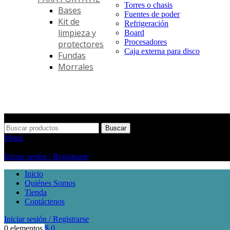
Torres o chasis
Bases
Fuentes de poder
Kit de
Refrigeración
limpieza y
Board
Procesadores
protectores
Caja externa para disco
Fundas
Morrales
Buscar
Menú
Iniciar sesión / Registrarse
Inicio
Quiénes Somos
Tienda
Contáctenos
Iniciar sesión / Registrarse
0
elementos
$
0