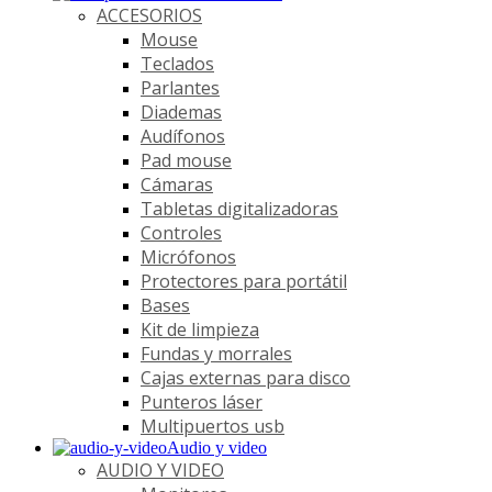
ACCESORIOS
Mouse
Teclados
Parlantes
Diademas
Audífonos
Pad mouse
Cámaras
Tabletas digitalizadoras
Controles
Micrófonos
Protectores para portátil
Bases
Kit de limpieza
Fundas y morrales
Cajas externas para disco
Punteros láser
Multipuertos usb
Audio y video
AUDIO Y VIDEO