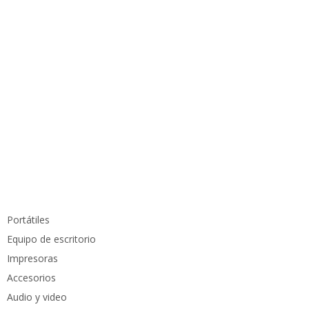
Información de contacto
info@pcmundocomputer.com.co
WhastApp:
(+57) 315 6610 441
Teléfono:
(605) 420 7116
Productos
Portátiles
Equipo de escritorio
Impresoras
Accesorios
Audio y video