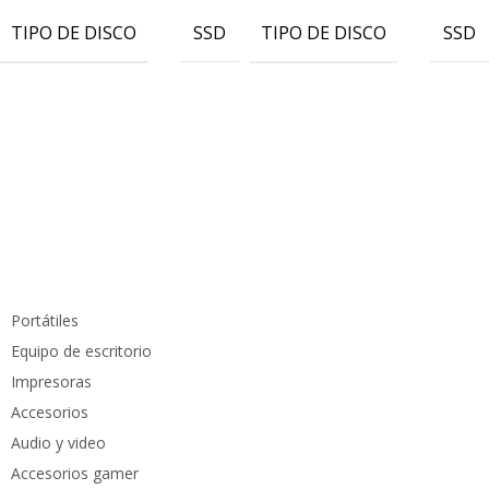
TIPO DE DISCO
TIPO DE DISCO
SSD
SSD
Información de contacto
info@pcmundocomputer.com.co
WhastApp:
(+57) 315 6610 441
Teléfono:
(605) 420 7116
Productos
Portátiles
Equipo de escritorio
Impresoras
Accesorios
Audio y video
Accesorios gamer