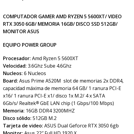
COMPUTADOR GAMER AMD RYZEN 5 5600XT/ VIDEO
RTX 3050 6GB/ MEMORIA 16GB/ DISCO SSD 512GB/
MONITOR ASUS
EQUIPO POWER GROUP
Procesador:
Amd Ryzen 5 5600XT
Velocidad:
3.6Ghz Sube 4.6Ghz
Nucleos:
6 Nucleos
Board:
Asus Prime A520M slot de memorias 2x DDR4,
capacidad máxima de memoria 64 GB/ 1 ranura PCI-E
x16/ 1 ranura PCI-E x1/ disco 1x M.2/ 4 x SATA
6Gb/s/ Realtek
GbE LAN chip (1 Gbps/100 Mbps)
®
Memoria:
16GB DDR4 3200MHZ
Disco sólido:
512GB M.2
Tarjeta de video:
ASUS Dual Geforce RTX 3050 6gb
Monitor:
Asus 22″ Full HD 1920 X