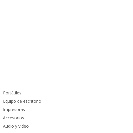
Información de contacto
info@pcmundocomputer.com.co
WhastApp:
(+57) 315 6610 441
Teléfono:
(605) 420 7116
Productos
Portátiles
Equipo de escritorio
Impresoras
Accesorios
Audio y video