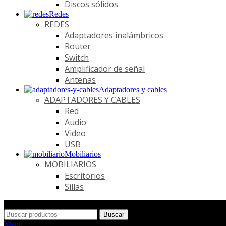
Discos sólidos
Redes
REDES
Adaptadores inalámbricos
Router
Switch
Amplificador de señal
Antenas
Adaptadores y cables
ADAPTADORES Y CABLES
Red
Audio
Video
USB
Mobiliarios
MOBILIARIOS
Escritorios
Sillas
Buscar
Menú