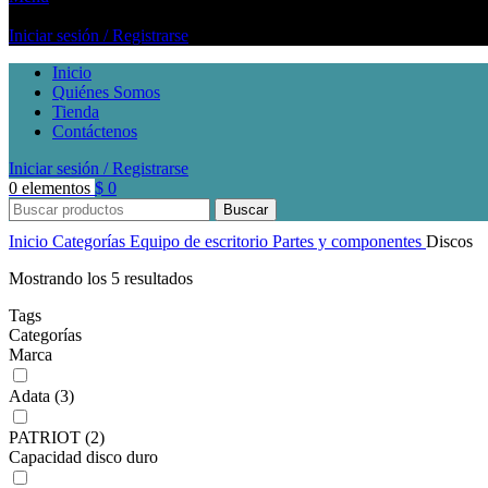
Iniciar sesión / Registrarse
Inicio
Quiénes Somos
Tienda
Contáctenos
Iniciar sesión / Registrarse
0
elementos
$
0
Buscar
Inicio
Categorías
Equipo de escritorio
Partes y componentes
Discos
Mostrando los 5 resultados
Tags
Categorías
Marca
Adata
(3)
PATRIOT
(2)
Capacidad disco duro