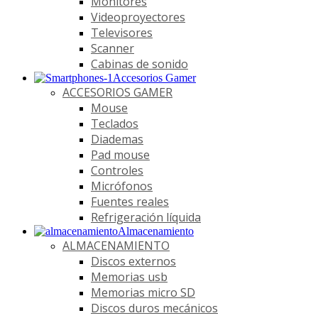
Monitores
Videoproyectores
Televisores
Scanner
Cabinas de sonido
Accesorios Gamer
ACCESORIOS GAMER
Mouse
Teclados
Diademas
Pad mouse
Controles
Micrófonos
Fuentes reales
Refrigeración líquida
Almacenamiento
ALMACENAMIENTO
Discos externos
Memorias usb
Memorias micro SD
Discos duros mecánicos