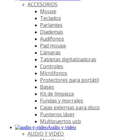
ACCESORIOS
Mouse
Teclados
Parlantes
Diademas
Audífonos
Pad mouse
Cámaras
Tabletas digitalizadoras
Controles
Micrófonos
Protectores para portátil
Bases
Kit de limpieza
Fundas y morrales
Cajas externas para disco
Punteros láser
Multipuertos usb
Audio y video
AUDIO Y VIDEO