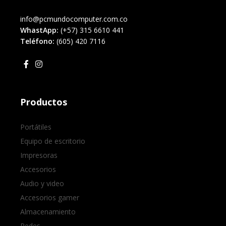
info@pcmundocomputer.com.co
WhastApp:
(+57) 315 6610 441
Teléfono:
(605) 420 7116
Productos
Portátiles
Equipo de escritorio
Impresoras
Accesorios
Audio y video
Accesorios gamer
Almacenamiento
Redes