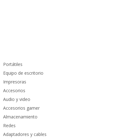
Información de contacto
info@pcmundocomputer.com.co
WhastApp:
(+57) 315 6610 441
Teléfono:
(605) 420 7116
Productos
Portátiles
Equipo de escritorio
Impresoras
Accesorios
Audio y video
Accesorios gamer
Almacenamiento
Redes
Adaptadores y cables