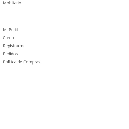
Mobiliario
Cuenta
Mi Perfíl
Carrito
Registrarme
Pedidos
Política de Compras
Medios de pago
Derechos reservados
PC Mundo
2023. Diseñado por
PacoWeb S.A.S