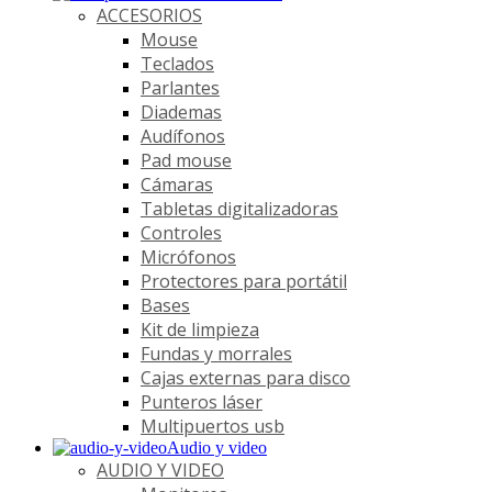
ACCESORIOS
Mouse
Teclados
Parlantes
Diademas
Audífonos
Pad mouse
Cámaras
Tabletas digitalizadoras
Controles
Micrófonos
Protectores para portátil
Bases
Kit de limpieza
Fundas y morrales
Cajas externas para disco
Punteros láser
Multipuertos usb
Audio y video
AUDIO Y VIDEO