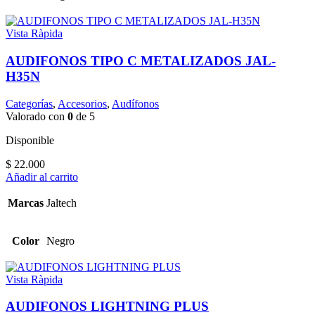
Vista Ràpida
AUDIFONOS TIPO C METALIZADOS JAL-
H35N
Categorías
,
Accesorios
,
Audífonos
Valorado con
0
de 5
Disponible
$
22.000
Añadir al carrito
Marcas
Jaltech
Color
Negro
Vista Ràpida
AUDIFONOS LIGHTNING PLUS