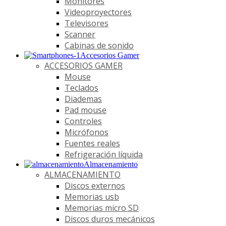
Monitores
Videoproyectores
Televisores
Scanner
Cabinas de sonido
Accesorios Gamer
ACCESORIOS GAMER
Mouse
Teclados
Diademas
Pad mouse
Controles
Micrófonos
Fuentes reales
Refrigeración líquida
Almacenamiento
ALMACENAMIENTO
Discos externos
Memorias usb
Memorias micro SD
Discos duros mecánicos