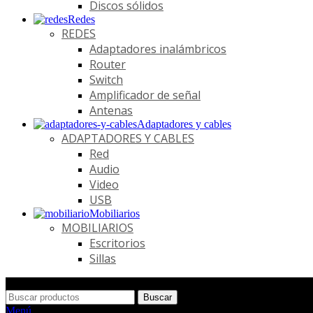
Discos sólidos
Redes
REDES
Adaptadores inalámbricos
Router
Switch
Amplificador de señal
Antenas
Adaptadores y cables
ADAPTADORES Y CABLES
Red
Audio
Video
USB
Mobiliarios
MOBILIARIOS
Escritorios
Sillas
Buscar
Menú