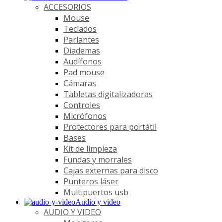
ACCESORIOS
Mouse
Teclados
Parlantes
Diademas
Audífonos
Pad mouse
Cámaras
Tabletas digitalizadoras
Controles
Micrófonos
Protectores para portátil
Bases
Kit de limpieza
Fundas y morrales
Cajas externas para disco
Punteros láser
Multipuertos usb
Audio y video
AUDIO Y VIDEO