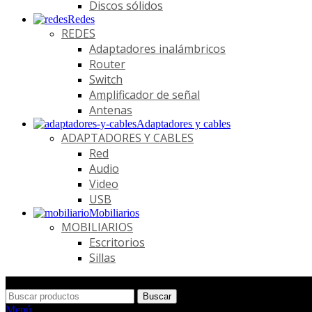
Discos sólidos
Redes
REDES
Adaptadores inalámbricos
Router
Switch
Amplificador de señal
Antenas
Adaptadores y cables
ADAPTADORES Y CABLES
Red
Audio
Video
USB
Mobiliarios
MOBILIARIOS
Escritorios
Sillas
Buscar
Menú