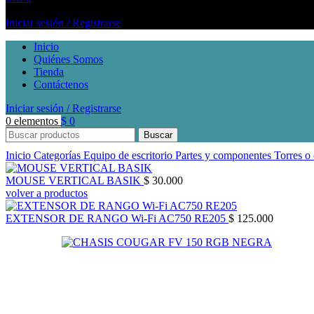
Iniciar sesión / Registrarse
Inicio
Quiénes Somos
Tienda
Contáctenos
Iniciar sesión / Registrarse
0
elementos
$
0
Buscar
Inicio
Categorías
Equipo de escritorio
Partes y componentes
Torres o
MOUSE VERTICAL BASIK
$
30.000
volver a productos
EXTENSOR DE RANGO Wi-Fi AC750 RE205
$
125.000