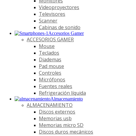
Monitores
Videoproyectores
Televisores
Scanner
Cabinas de sonido
Accesorios Gamer
ACCESORIOS GAMER
Mouse
Teclados
Diademas
Pad mouse
Controles
Micrófonos
Fuentes reales
Refrigeración líquida
Almacenamiento
ALMACENAMIENTO
Discos externos
Memorias usb
Memorias micro SD
Discos duros mecánicos