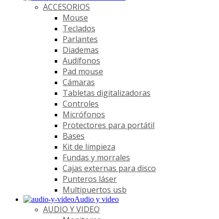
ACCESORIOS
Mouse
Teclados
Parlantes
Diademas
Audífonos
Pad mouse
Cámaras
Tabletas digitalizadoras
Controles
Micrófonos
Protectores para portátil
Bases
Kit de limpieza
Fundas y morrales
Cajas externas para disco
Punteros láser
Multipuertos usb
Audio y video
AUDIO Y VIDEO