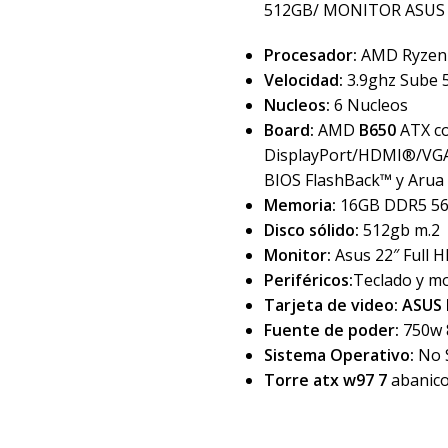
512GB/ MONITOR ASUS
Procesador:
AMD Ryzen 
Velocidad:
3.9ghz Sube 
Nucleos:
6 Nucleos
Board:
AMD
B650
ATX co
DisplayPort/HDMI®/VGA, 
BIOS FlashBack™ y Arua
Memoria:
16GB DDR5 5
Disco sólido:
512gb m.2
Monitor:
Asus 22″ Full 
Periféricos:
Teclado y m
Tarjeta de video:
ASUS 
Fuente de poder:
750w 
Sistema Operativo:
No 
Torre atx w97 7
abanicos