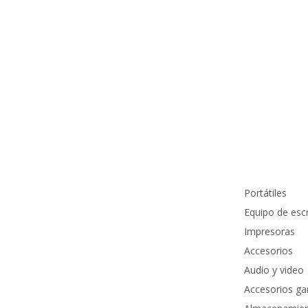
Información de contacto
Productos
info@pcmundocomputer.com.co
Portátiles
WhastApp:
(+57) 315 6610 441
Equipo de escr
Teléfono:
(605) 420 7116
Impresoras
Accesorios
Audio y video
Accesorios g