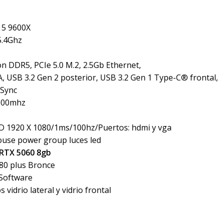
5 9600X
5.4Ghz
n DDR5, PCIe 5.0 M.2, 2.5Gb Ethernet,
USB 3.2 Gen 2 posterior, USB 3.2 Gen 1 Type-C® frontal,
 Sync
600mhz
HD 1920 X 1080/1ms/100hz/Puertos: hdmi y vga
ouse power group luces led
RTX 5060 8gb
80 plus Bronce
Software
 vidrio lateral y vidrio frontal