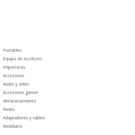
info@pcmundocomputer.com.co
WhastApp:
(+57) 315 6610 441
Teléfono:
(605) 420 7116
Productos
Portátiles
Equipo de escritorio
Impresoras
Accesorios
Audio y video
Accesorios gamer
Almacenamiento
Redes
Adaptadores y cables
Mobiliario