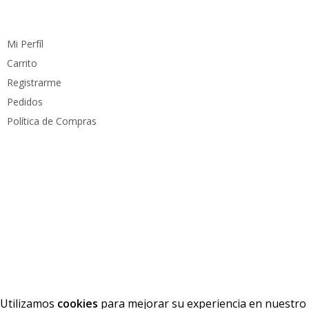
Cuenta
Mi Perfíl
Carrito
Registrarme
Pedidos
Política de Compras
Medios de pago
Derechos reservados
PC Mundo
2023. Diseñado por
PacoWeb S.A.S
Utilizamos
cookies
para mejorar su experiencia en nuestro