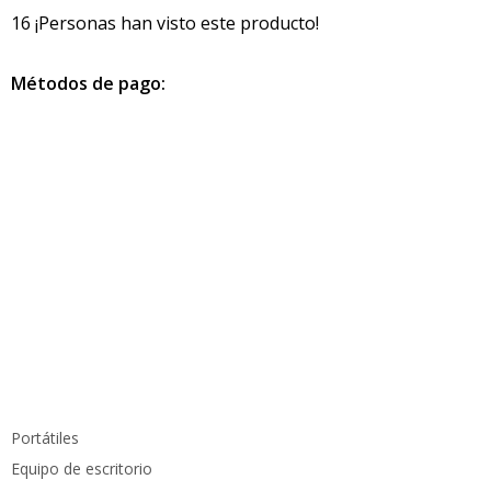
16
¡Personas han visto este producto!
Métodos de pago:
Información de contacto
info@pcmundocomputer.com.co
WhastApp:
(+57) 315 6610 441
Teléfono:
(605) 420 7116
Productos
Portátiles
Equipo de escritorio