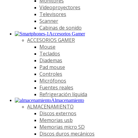
Monitores
Videoproyectores
Televisores
Scanner
Cabinas de sonido
Accesorios Gamer
ACCESORIOS GAMER
Mouse
Teclados
Diademas
Pad mouse
Controles
Micrófonos
Fuentes reales
Refrigeración líquida
Almacenamiento
ALMACENAMIENTO
Discos externos
Memorias usb
Memorias micro SD
Discos duros mecánicos