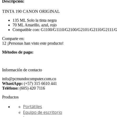
Descripción:
TINTA 190 CANON ORIGINAL
135 ML Solo la tinta negra
70 ML Amarillo, azul, rojo
Compatible con: G1100/G1110/G2100/G2101/G21
Comparte en:
12
¡Personas han visto este producto!
Métodos de pago:
Información de contacto
info@pcmundocomputer.com.co
WhastApp:
(+57) 315 6610 441
Teléfono:
(605) 420 7116
Productos
Portátiles
Equipo de escritorio