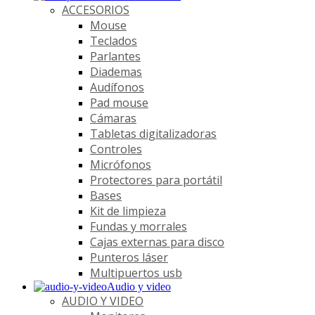
ACCESORIOS
Mouse
Teclados
Parlantes
Diademas
Audífonos
Pad mouse
Cámaras
Tabletas digitalizadoras
Controles
Micrófonos
Protectores para portátil
Bases
Kit de limpieza
Fundas y morrales
Cajas externas para disco
Punteros láser
Multipuertos usb
Audio y video
AUDIO Y VIDEO