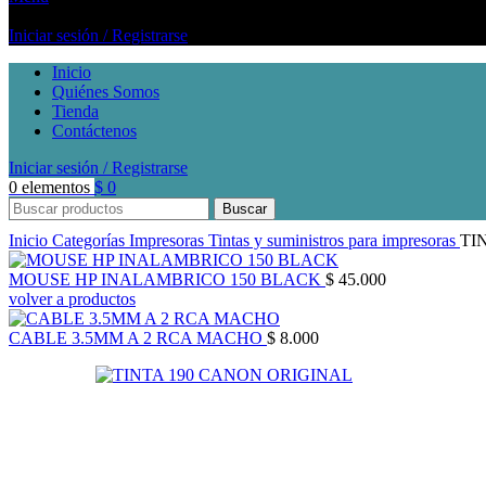
Iniciar sesión / Registrarse
Inicio
Quiénes Somos
Tienda
Contáctenos
Iniciar sesión / Registrarse
0
elementos
$
0
Buscar
Inicio
Categorías
Impresoras
Tintas y suministros para impresoras
TI
MOUSE HP INALAMBRICO 150 BLACK
$
45.000
volver a productos
CABLE 3.5MM A 2 RCA MACHO
$
8.000