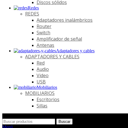
Discos sólidos
Redes
REDES
Adaptadores inalámbricos
Router
Switch
Amplificador de señal
Antenas
Adaptadores y cables
ADAPTADORES Y CABLES
Red
Audio
Video
USB
Mobiliarios
MOBILIARIOS
Escritorios
Sillas
Buscar
Menú