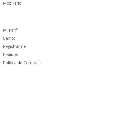
Mobiliario
Cuenta
Mi Perfíl
Carrito
Registrarme
Pedidos
Política de Compras
Medios de pago
Derechos reservados
PC Mundo
2023. Diseñado por
PacoWeb S.A.S