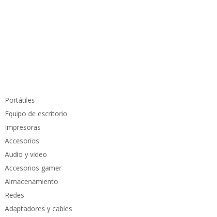
Información de contacto
info@pcmundocomputer.com.co
WhastApp:
(+57) 315 6610 441
Teléfono:
(605) 420 7116
Productos
Portátiles
Equipo de escritorio
Impresoras
Accesorios
Audio y video
Accesorios gamer
Almacenamiento
Redes
Adaptadores y cables