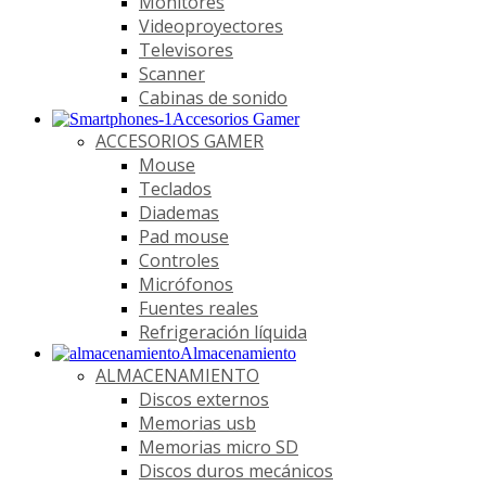
Monitores
Videoproyectores
Televisores
Scanner
Cabinas de sonido
Accesorios Gamer
ACCESORIOS GAMER
Mouse
Teclados
Diademas
Pad mouse
Controles
Micrófonos
Fuentes reales
Refrigeración líquida
Almacenamiento
ALMACENAMIENTO
Discos externos
Memorias usb
Memorias micro SD
Discos duros mecánicos