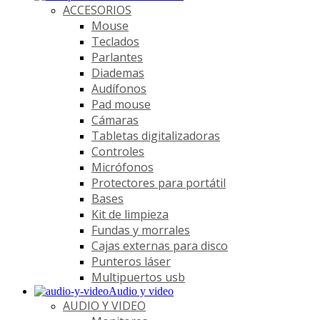
ACCESORIOS
Mouse
Teclados
Parlantes
Diademas
Audífonos
Pad mouse
Cámaras
Tabletas digitalizadoras
Controles
Micrófonos
Protectores para portátil
Bases
Kit de limpieza
Fundas y morrales
Cajas externas para disco
Punteros láser
Multipuertos usb
Audio y video
AUDIO Y VIDEO