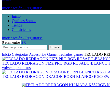
Iniciar sesión / Registrarse
Inicio
Quiénes Somos
Tienda
Contáctenos
Iniciar sesión / Registrarse
0
elementos
$
0
Buscar
Inicio
Categorías
Accesorios Gamer
Teclados gamer
TECLADO RE
TECLADO REDRAGON FIZZ PRO RGB ROSADO-BLANCO K
volver a productos
TECLADO REDRAGON DRAGON BORN BLANCO K630 SW