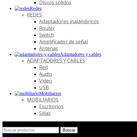
Discos sólidos
Redes
REDES
Adaptadores inalámbricos
Router
Switch
Amplificador de señal
Antenas
Adaptadores y cables
ADAPTADORES Y CABLES
Red
Audio
Video
USB
Mobiliarios
MOBILIARIOS
Escritorios
Sillas
Buscar
Menú