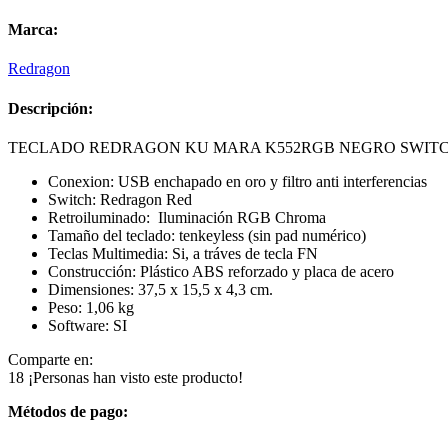
KU
MARA
Marca:
K552RGB
NEGRO
Redragon
SWITCH
ROJO
Descripción:
cantidad
TECLADO REDRAGON KU MARA K552RGB NEGRO SWITC
Conexion: USB enchapado en oro y filtro anti interferencias
Switch: Redragon Red
Retroiluminado: Iluminación RGB Chroma
Tamaño del teclado: tenkeyless (sin pad numérico)
Teclas Multimedia: Si, a tráves de tecla FN
Construcción: Plástico ABS reforzado y placa de acero
Dimensiones: 37,5 x 15,5 x 4,3 cm.
Peso: 1,06 kg
Software: SI
Comparte en:
18
¡Personas han visto este producto!
Métodos de pago: