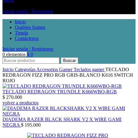
Menú
Iniciar sesión / Registrarse
Inicio
Quiénes Somos
Tienda
Contáctenos
Iniciar sesión / Registrarse
0
elementos
$
0
Buscar
Inicio
Categorías
Accesorios Gamer
Teclados gamer
TECLADO
REDRAGON FIZZ PRO RGB GRIS-BLANCO K616 SWITCH
ROJO
TECLADO REDRAGON TRUNDLE K666WBO-RGB
$
270.000
volver a productos
DIADEMA RAZER BLACK SHARK V2 X WIRE GAMI
NEGRA
$
195.000