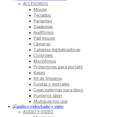
ACCESORIOS
Mouse
Teclados
Parlantes
Diademas
Audífonos
Pad mouse
Cámaras
Tabletas digitalizadoras
Controles
Micrófonos
Protectores para portátil
Bases
Kit de limpieza
Fundas y morrales
Cajas externas para disco
Punteros láser
Multipuertos usb
Audio y video
AUDIO Y VIDEO