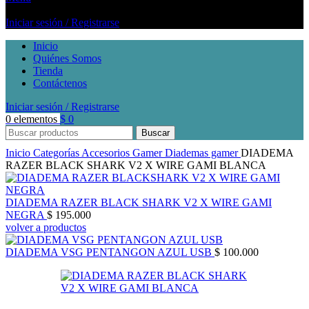
Iniciar sesión / Registrarse
Inicio
Quiénes Somos
Tienda
Contáctenos
Iniciar sesión / Registrarse
0
elementos
$
0
Buscar
Inicio
Categorías
Accesorios Gamer
Diademas gamer
DIADEMA
RAZER BLACK SHARK V2 X WIRE GAMI BLANCA
DIADEMA RAZER BLACK SHARK V2 X WIRE GAMI
NEGRA
$
195.000
volver a productos
DIADEMA VSG PENTANGON AZUL USB
$
100.000