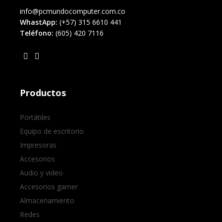
info@pcmundocomputer.com.co
WhastApp:
(+57) 315 6610 441
Teléfono:
(605) 420 7116
Productos
Portátiles
Equipo de escritorio
Impresoras
Accesorios
Audio y video
Accesorios gamer
Almacenamiento
Redes