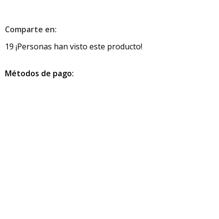
Comparte en:
19
¡Personas han visto este producto!
Métodos de pago:
Información de contacto
info@pcmundocomputer.com.co
WhastApp:
(+57) 315 6610 441
Teléfono:
(605) 420 7116
Productos