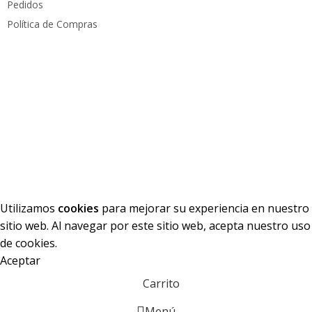
Pedidos
Política de Compras
Medios de pago
Derechos reservados
PC Mundo
2023. Diseñado por
PacoWeb S.A.S
Utilizamos
cookies
para mejorar su experiencia en nuestro
sitio web. Al navegar por este sitio web, acepta nuestro uso
de cookies.
Aceptar
Carrito
Menú