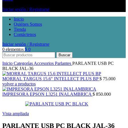
Iniciar sesión / Registrarse
Inicio
Quiénes Somos
Tienda
Contáctenos
Iniciar sesión / Registrarse
0
elementos
$
0
Buscar
Inicio
Categorías
Accesorios
Parlantes
PARLANTE USB PC
BLACK JAL-36
MORRAL TARGUS 15.6" INTELLECT PLUS BP
$
75.000
volver a productos
IMPRESORA EPSON L3251 INALAMBRICA
$
850.000
Vista ampliada
PARLANTE USB PC BLACK JAL-36