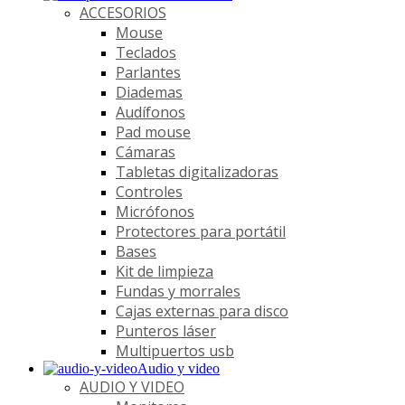
ACCESORIOS
Mouse
Teclados
Parlantes
Diademas
Audífonos
Pad mouse
Cámaras
Tabletas digitalizadoras
Controles
Micrófonos
Protectores para portátil
Bases
Kit de limpieza
Fundas y morrales
Cajas externas para disco
Punteros láser
Multipuertos usb
Audio y video
AUDIO Y VIDEO