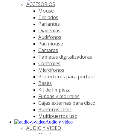
ACCESORIOS
Mouse
Teclados
Parlantes
Diademas
Audífonos
Pad mouse
Cámaras
Tabletas digitalizadoras
Controles
Micrófonos
Protectores para portátil
Bases
Kit de limpieza
Fundas y morrales
Cajas externas para disco
Punteros láser
Multipuertos usb
Audio y video
AUDIO Y VIDEO