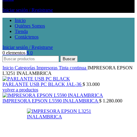
Iniciar sesión / Registrarse
Inicio
Quiénes Somos
Tienda
Contáctenos
Iniciar sesión / Registrarse
0
elementos
$
0
Buscar
Inicio
Categorías
Impresoras
Tinta continua
IMPRESORA EPSON
L3251 INALAMBRICA
PARLANTE USB PC BLACK JAL-36
$
33.000
volver a productos
IMPRESORA EPSON L5590 INALAMBRICA
$
1.280.000