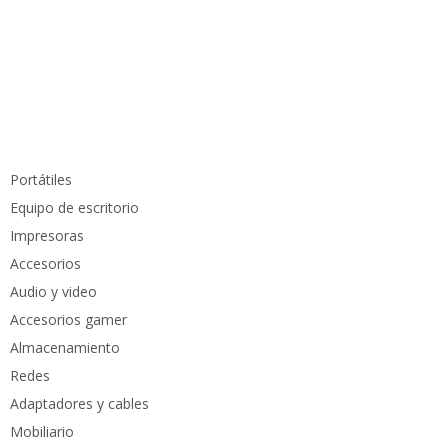
info@pcmundocomputer.com.co
WhastApp:
(+57) 315 6610 441
Teléfono:
(605) 420 7116
Productos
Portátiles
Equipo de escritorio
Impresoras
Accesorios
Audio y video
Accesorios gamer
Almacenamiento
Redes
Adaptadores y cables
Mobiliario