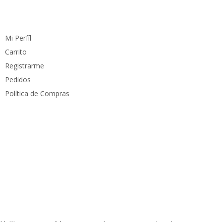
Cuenta
Mi Perfíl
Carrito
Registrarme
Pedidos
Política de Compras
Medios de pago
Derechos reservados
PC Mundo
2023. Diseñado por
PacoWeb S.A.S