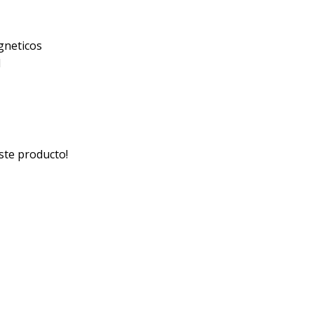
gneticos
l
ste producto!
Medios de pago