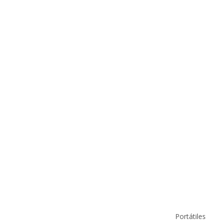
Información de contacto
Productos
info@pcmundocomputer.com.co
Portátiles