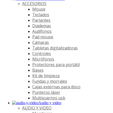
ACCESORIOS
Mouse
Teclados
Parlantes
Diademas
Audífonos
Pad mouse
Cámaras
Tabletas digitalizadoras
Controles
Micrófonos
Protectores para portátil
Bases
Kit de limpieza
Fundas y morrales
Cajas externas para disco
Punteros láser
Multipuertos usb
Audio y video
AUDIO Y VIDEO