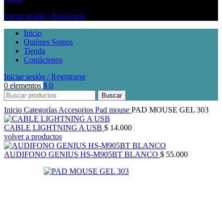
Iniciar sesión / Registrarse
Inicio
Quiénes Somos
Tienda
Contáctenos
Iniciar sesión / Registrarse
0
elementos
$
0
Buscar
Inicio
Categorías
Accesorios
Pad mouse
PAD MOUSE GEL 303
CABLE LIGHTNING A USB
$
14.000
volver a productos
AUDIFONO GENIUS HS-M905BT BLANCO
$
55.000