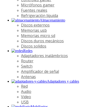
Micrófonos gamer
Fuentes reales
Refrigeración líquida
Almacenamiento
Discos externos
Memorias usb
Memorias micro sd
Discos duros mecánicos
Discos solidos
Redes
Adaptadores inalámbricos
Router
Switch
Amplificador de señal
Antenas
Adaptadores y cables
Red
Audio
Video
USB
Mobiliarios