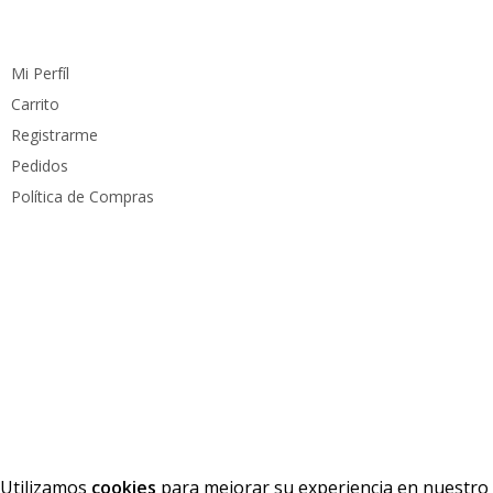
Cuenta
Mi Perfíl
Carrito
Registrarme
Pedidos
Política de Compras
Medios de pago
Derechos reservados
PC Mundo
2023. Diseñado por
PacoWeb S.A.S
Utilizamos
cookies
para mejorar su experiencia en nuestro