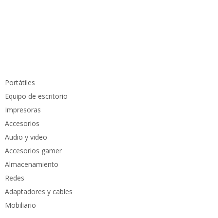
info@pcmundocomputer.com.co
WhastApp:
(+57) 315 6610 441
Teléfono:
(605) 420 7116
Productos
Portátiles
Equipo de escritorio
Impresoras
Accesorios
Audio y video
Accesorios gamer
Almacenamiento
Redes
Adaptadores y cables
Mobiliario