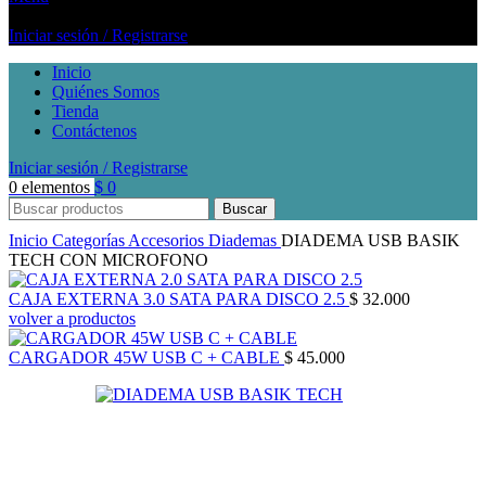
Iniciar sesión / Registrarse
Inicio
Quiénes Somos
Tienda
Contáctenos
Iniciar sesión / Registrarse
0
elementos
$
0
Buscar
Inicio
Categorías
Accesorios
Diademas
DIADEMA USB BASIK
TECH CON MICROFONO
CAJA EXTERNA 3.0 SATA PARA DISCO 2.5
$
32.000
volver a productos
CARGADOR 45W USB C + CABLE
$
45.000