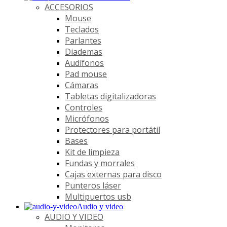
ACCESORIOS
Mouse
Teclados
Parlantes
Diademas
Audífonos
Pad mouse
Cámaras
Tabletas digitalizadoras
Controles
Micrófonos
Protectores para portátil
Bases
Kit de limpieza
Fundas y morrales
Cajas externas para disco
Punteros láser
Multipuertos usb
Audio y video
AUDIO Y VIDEO