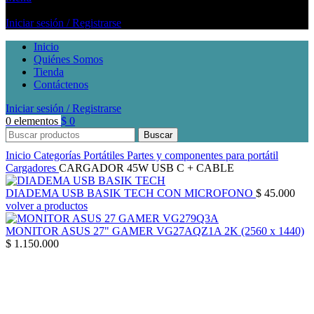
Iniciar sesión / Registrarse
Inicio
Quiénes Somos
Tienda
Contáctenos
Iniciar sesión / Registrarse
0
elementos
$
0
Buscar
Inicio
Categorías
Portátiles
Partes y componentes para portátil
Cargadores
CARGADOR 45W USB C + CABLE
DIADEMA USB BASIK TECH CON MICROFONO
$
45.000
volver a productos
MONITOR ASUS 27" GAMER VG27AQZ1A 2K (2560 x 1440)
$
1.150.000