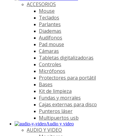
ACCESORIOS
Mouse
Teclados
Parlantes
Diademas
Audífonos
Pad mouse
Cámaras
Tabletas digitalizadoras
Controles
Micrófonos
Protectores para portátil
Bases
Kit de limpieza
Fundas y morrales
Cajas externas para disco
Punteros láser
Multipuertos usb
Audio y video
AUDIO Y VIDEO