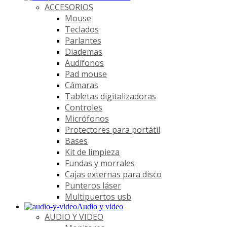
ACCESORIOS
Mouse
Teclados
Parlantes
Diademas
Audífonos
Pad mouse
Cámaras
Tabletas digitalizadoras
Controles
Micrófonos
Protectores para portátil
Bases
Kit de limpieza
Fundas y morrales
Cajas externas para disco
Punteros láser
Multipuertos usb
Audio y video
AUDIO Y VIDEO