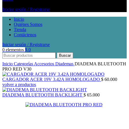
Iniciar sesión / Registrarse
Inicio
Quiénes Somos
Tienda
Contáctenos
Iniciar sesión / Registrarse
0
elementos
$
0
Buscar
Inicio
Categorías
Accesorios
Diademas
DIADEMA BLUETOOTH
PRO RED V30
CARGADOR ACER 19V 3.42A HOMOLOGADO
$
60.000
volver a productos
DIADEMA BLUETOOTH BACKLIGHT
$
65.000