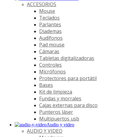
ACCESORIOS
Mouse
Teclados
Parlantes
Diademas
Audífonos
Pad mouse
Cámaras
Tabletas digitalizadoras
Controles
Micrófonos
Protectores para portátil
Bases
Kit de limpieza
Fundas y morrales
Cajas externas para disco
Punteros láser
Multipuertos usb
Audio y video
AUDIO Y VIDEO