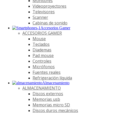
Monitores
Videoproyectores
Televisores
Scanner
Cabinas de sonido
Accesorios Gamer
ACCESORIOS GAMER
Mouse
Teclados
Diademas
Pad mouse
Controles
Micrófonos
Fuentes reales
Refrigeración líquida
Almacenamiento
ALMACENAMIENTO
Discos externos
Memorias usb
Memorias micro SD
Discos duros mecánicos