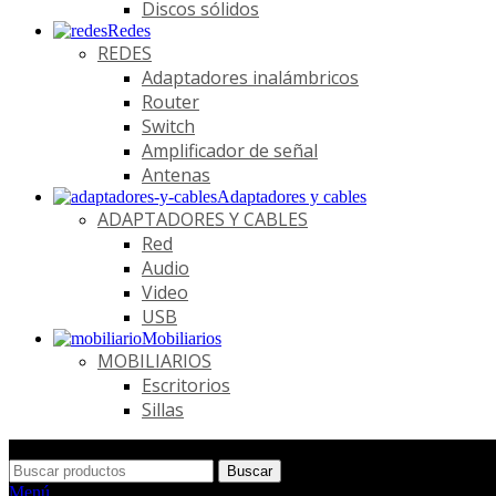
Discos sólidos
Redes
REDES
Adaptadores inalámbricos
Router
Switch
Amplificador de señal
Antenas
Adaptadores y cables
ADAPTADORES Y CABLES
Red
Audio
Video
USB
Mobiliarios
MOBILIARIOS
Escritorios
Sillas
Buscar
Menú