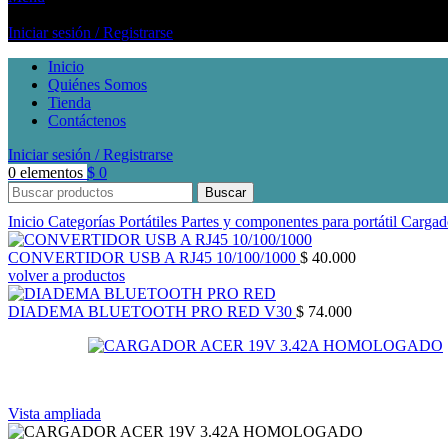
Iniciar sesión / Registrarse
Inicio
Quiénes Somos
Tienda
Contáctenos
Iniciar sesión / Registrarse
0
elementos
$
0
Buscar
Inicio
Categorías
Portátiles
Partes y componentes para portátil
Cargad
CONVERTIDOR USB A RJ45 10/100/1000
$
40.000
volver a productos
DIADEMA BLUETOOTH PRO RED V30
$
74.000
Vista ampliada