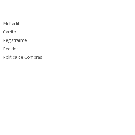
Cuenta
Mi Perfíl
Carrito
Registrarme
Pedidos
Política de Compras
Medios de pago
Derechos reservados
PC Mundo
2023. Diseñado por
PacoWeb S.A.S