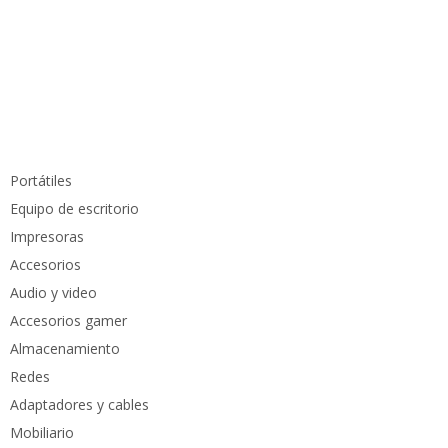
info@pcmundocomputer.com.co
WhastApp:
(+57) 315 6610 441
Teléfono:
(605) 420 7116
Productos
Portátiles
Equipo de escritorio
Impresoras
Accesorios
Audio y video
Accesorios gamer
Almacenamiento
Redes
Adaptadores y cables
Mobiliario