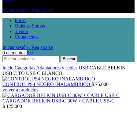
Iniciar sesión / Registrarse
Inicio
Quiénes Somos
Tienda
Contáctenos
Iniciar sesión / Registrarse
0
elementos
$
0
Buscar
Inicio
Categorías
Adaptadores y cables
USB
CABLE BELKIN
USB C TO USB C BLANCO
CONTROL PS4 NEGRO INALAMBRICO
$
75.000
volver a productos
CARGADOR BELKIN USB-C 30W + CABLE USB-C
$
125.000