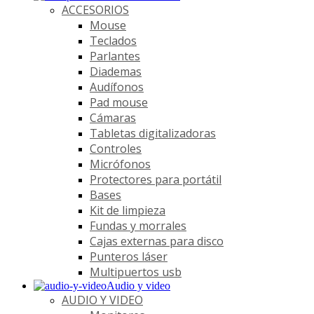
ACCESORIOS
Mouse
Teclados
Parlantes
Diademas
Audífonos
Pad mouse
Cámaras
Tabletas digitalizadoras
Controles
Micrófonos
Protectores para portátil
Bases
Kit de limpieza
Fundas y morrales
Cajas externas para disco
Punteros láser
Multipuertos usb
Audio y video
AUDIO Y VIDEO