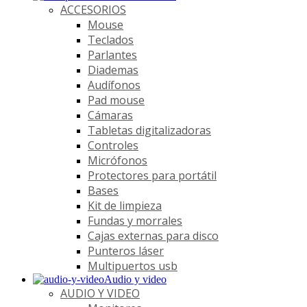
ACCESORIOS
Mouse
Teclados
Parlantes
Diademas
Audífonos
Pad mouse
Cámaras
Tabletas digitalizadoras
Controles
Micrófonos
Protectores para portátil
Bases
Kit de limpieza
Fundas y morrales
Cajas externas para disco
Punteros láser
Multipuertos usb
Audio y video
AUDIO Y VIDEO