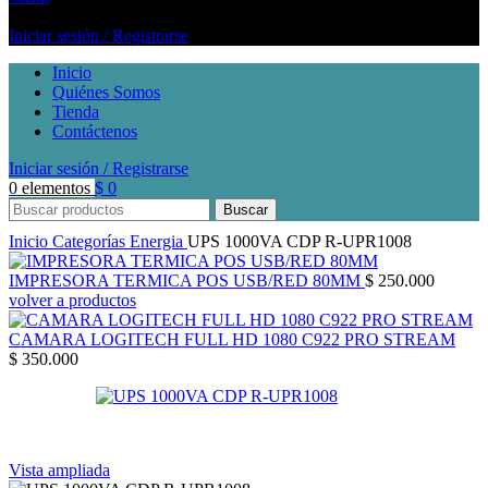
Iniciar sesión / Registrarse
Inicio
Quiénes Somos
Tienda
Contáctenos
Iniciar sesión / Registrarse
0
elementos
$
0
Buscar
Inicio
Categorías
Energia
UPS 1000VA CDP R-UPR1008
IMPRESORA TERMICA POS USB/RED 80MM
$
250.000
volver a productos
CAMARA LOGITECH FULL HD 1080 C922 PRO STREAM
$
350.000
Vista ampliada