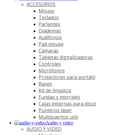
ACCESORIOS
Mouse
Teclados
Parlantes
Diademas
Audífonos
Pad mouse
Cámaras
Tabletas digitalizadoras
Controles
Micrófonos
Protectores para portátil
Bases
Kit de limpieza
Fundas y morrales
Cajas externas para disco
Punteros láser
Multipuertos usb
Audio y video
AUDIO Y VIDEO