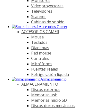
Monitores
Videoproyectores
Televisores
Scanner
Cabinas de sonido
Accesorios Gamer
ACCESORIOS GAMER
Mouse
Teclados
Diademas
Pad mouse
Controles
Micrófonos
Fuentes reales
Refrigeración líquida
Almacenamiento
ALMACENAMIENTO
Discos externos
Memorias usb
Memorias micro SD
Discos duros mecánicos