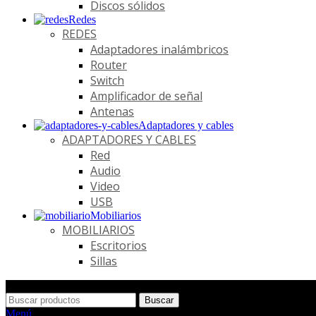
Discos sólidos
Redes
REDES
Adaptadores inalámbricos
Router
Switch
Amplificador de señal
Antenas
Adaptadores y cables
ADAPTADORES Y CABLES
Red
Audio
Video
USB
Mobiliarios
MOBILIARIOS
Escritorios
Sillas
Buscar
Menú