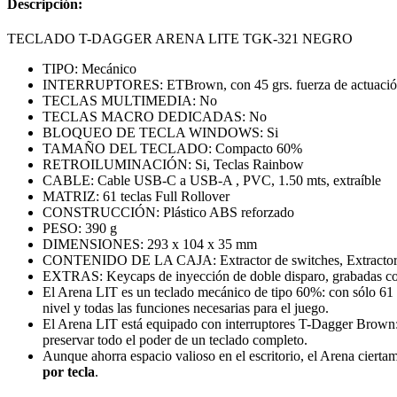
Descripción:
TECLADO T-DAGGER ARENA LITE TGK-321 NEGRO
TIPO: Mecánico
INTERRUPTORES: ETBrown, con 45 grs. fuerza de actuació
TECLAS MULTIMEDIA: No
TECLAS MACRO DEDICADAS: No
BLOQUEO DE TECLA WINDOWS: Si
TAMAÑO DEL TECLADO: Compacto 60%
RETROILUMINACIÓN: Si, Teclas Rainbow
CABLE: Cable USB-C a USB-A , PVC, 1.50 mts, extraíble
MATRIZ: 61 teclas Full Rollover
CONSTRUCCIÓN: Plástico ABS reforzado
PESO: 390 g
DIMENSIONES: 293 x 104 x 35 mm
CONTENIDO DE LA CAJA: Extractor de switches, Extractor
EXTRAS: Keycaps de inyección de doble disparo, grabadas co
El Arena LIT es un teclado mecánico de tipo 60%: con sólo 61 te
nivel y todas las funciones necesarias para el juego.
El Arena LIT está equipado con interruptores T-Dagger Brown: tá
preservar todo el poder de un teclado completo.
Aunque ahorra espacio valioso en el escritorio, el Arena cierta
por tecla
.