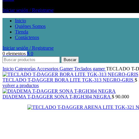
Iniciar sesión / Registrarse
Inicio
Quiénes Somos
Tienda
Contáctenos
Iniciar sesión / Registrarse
0
elementos
$
0
Buscar
Inicio
Categorías
Accesorios Gamer
Teclados gamer
TECLADO T-D
TECLADO T-DAGGER BORA LITE TGK-313 NEGRO-GRIS
$
volver a productos
DIADEMA T-DAGGER SONA T-RGH304 NEGRA
$
90.000