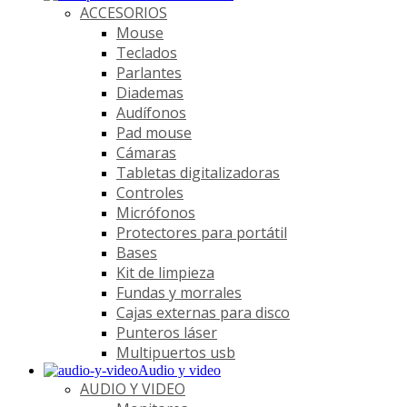
ACCESORIOS
Mouse
Teclados
Parlantes
Diademas
Audífonos
Pad mouse
Cámaras
Tabletas digitalizadoras
Controles
Micrófonos
Protectores para portátil
Bases
Kit de limpieza
Fundas y morrales
Cajas externas para disco
Punteros láser
Multipuertos usb
Audio y video
AUDIO Y VIDEO