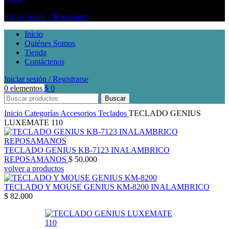
Iniciar sesión / Registrarse
Inicio
Quiénes Somos
Tienda
Contáctenos
Iniciar sesión / Registrarse
0
elementos
$
0
Buscar
Inicio
Categorías
Accesorios
Teclados
TECLADO GENIUS
LUXEMATE 110
TECLADO GENIUS KB-7123 INALAMBRICO
REPOSAMANOS
$
50.000
volver a productos
TECLADO Y MOUSE GENIUS KM-8200 INALAMBRICO
$
82.000