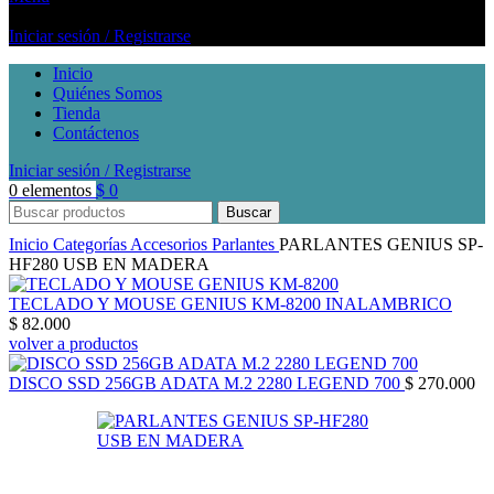
Iniciar sesión / Registrarse
Inicio
Quiénes Somos
Tienda
Contáctenos
Iniciar sesión / Registrarse
0
elementos
$
0
Buscar
Inicio
Categorías
Accesorios
Parlantes
PARLANTES GENIUS SP-
HF280 USB EN MADERA
TECLADO Y MOUSE GENIUS KM-8200 INALAMBRICO
$
82.000
volver a productos
DISCO SSD 256GB ADATA M.2 2280 LEGEND 700
$
270.000