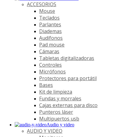
ACCESORIOS
Mouse
Teclados
Parlantes
Diademas
Audífonos
Pad mouse
Cámaras
Tabletas digitalizadoras
Controles
Micrófonos
Protectores para portátil
Bases
Kit de limpieza
Fundas y morrales
Cajas externas para disco
Punteros láser
Multipuertos usb
Audio y video
AUDIO Y VIDEO