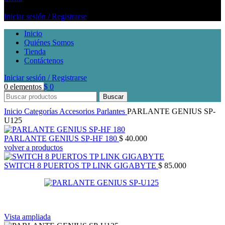
Iniciar sesión / Registrarse
Inicio
Quiénes Somos
Tienda
Contáctenos
Iniciar sesión / Registrarse
0
elementos
$
0
Buscar
Inicio
Categorías
Accesorios
Parlantes
PARLANTE GENIUS SP-
U125
PARLANTE GENIUS SP-HF 180
$
40.000
volver a productos
SWITCH 8 PUERTOS TP LINK GIGABYTE
$
85.000
Vista ampliada