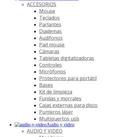
ACCESORIOS
Mouse
Teclados
Parlantes
Diademas
Audífonos
Pad mouse
Cámaras
Tabletas digitalizadoras
Controles
Micrófonos
Protectores para portátil
Bases
Kit de limpieza
Fundas y morrales
Cajas externas para disco
Punteros láser
Multipuertos usb
Audio y video
AUDIO Y VIDEO