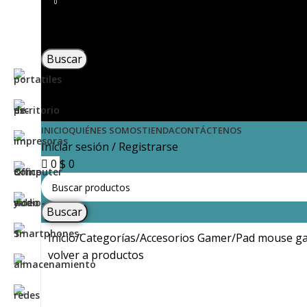
0
Buscar
Menú
Iniciar sesión / Registrarse
INICIO
QUIÉNES SOMOS
TIENDA
CONTÁCTENOS
Iniciar sesión / Registrarse
0
$
0
Buscar
Inicio
Categorías
Accesorios Gamer
Pad mouse g
volver a productos