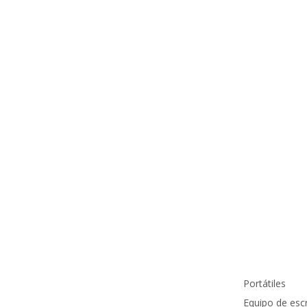
Información de contacto
Productos
info@pcmundocomputer.com.co
Portátiles
WhastApp:
(+57) 315 6610 441
Equipo de escr