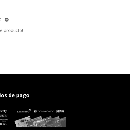
te producto!
os de pago