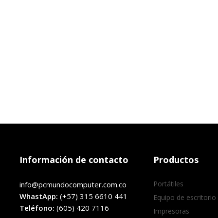
Información de contacto
Productos
Portátiles
info@pcmundocomputer.com.co
WhastApp:
(+57) 315 6610 441
Equipo de escritorio
Teléfono:
(605) 420 7116
Impresoras