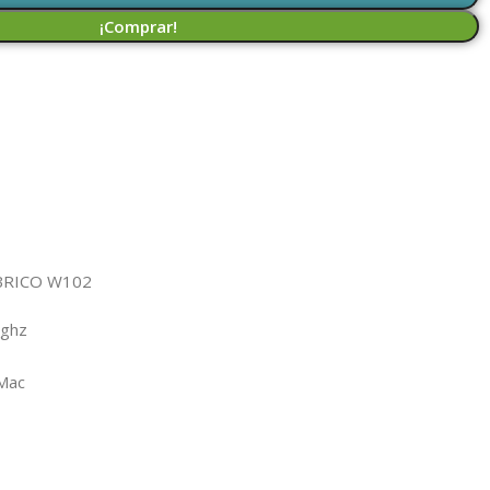
¡Comprar!
BRICO W102
4ghz
 Mac