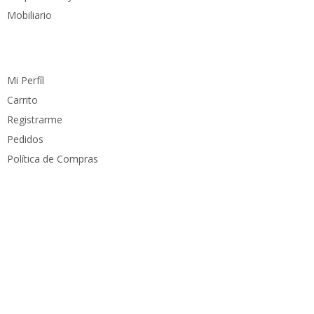
Mobiliario
Cuenta
Mi Perfíl
Carrito
Registrarme
Pedidos
Política de Compras
Medios de pago
Derechos reservados
PC Mundo
2023. Diseñado por