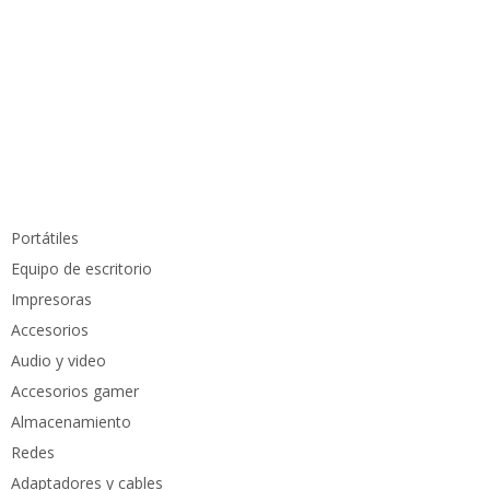
Información de contacto
info@pcmundocomputer.com.co
WhastApp:
(+57) 315 6610 441
Teléfono:
(605) 420 7116
Productos
Portátiles
Equipo de escritorio
Impresoras
Accesorios
Audio y video
Accesorios gamer
Almacenamiento
Redes
Adaptadores y cables