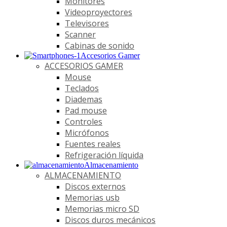
Monitores
Videoproyectores
Televisores
Scanner
Cabinas de sonido
Accesorios Gamer
ACCESORIOS GAMER
Mouse
Teclados
Diademas
Pad mouse
Controles
Micrófonos
Fuentes reales
Refrigeración líquida
Almacenamiento
ALMACENAMIENTO
Discos externos
Memorias usb
Memorias micro SD
Discos duros mecánicos