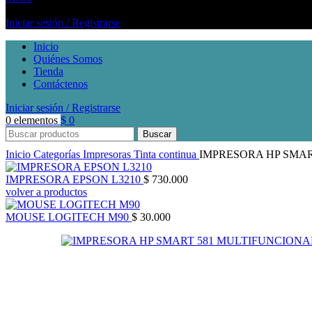
Iniciar sesión / Registrarse
Inicio
Quiénes Somos
Tienda
Contáctenos
Iniciar sesión / Registrarse
0
elementos
$
0
Buscar
Inicio
Categorías
Impresoras
Tinta continua
IMPRESORA HP SMAR
IMPRESORA EPSON L3210
$
730.000
volver a productos
MOUSE LOGITECH M90
$
30.000