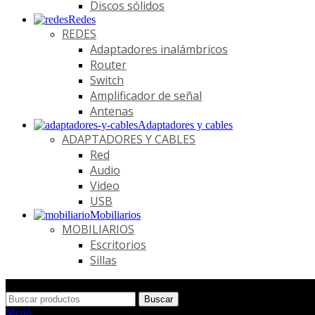
Discos sólidos
Redes
REDES
Adaptadores inalámbricos
Router
Switch
Amplificador de señal
Antenas
Adaptadores y cables
ADAPTADORES Y CABLES
Red
Audio
Video
USB
Mobiliarios
MOBILIARIOS
Escritorios
Sillas
Buscar
Menú