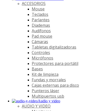
ACCESORIOS
Mouse
Teclados
Parlantes
Diademas
Audífonos
Pad mouse
Cámaras
Tabletas digitalizadoras
Controles
Micrófonos
Protectores para portátil
Bases
Kit de limpieza
Fundas y morrales
Cajas externas para disco
Punteros láser
Multipuertos usb
Audio y video
AUDIO Y VIDEO