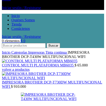
Iniciar sesión / Registrarse
Inicio
Quiénes Somos
Tienda
Contáctenos
Iniciar sesión / Registrarse
0
elementos
$
0
Buscar
Inicio
Categorías
Impresoras
Tinta continua
IMPRESORA
BROTHER DCP-T430W MULTIFUNCIONAL WIFI
CONTROL MULTI PLATAFORMA MB6035
$
65.000
volver a productos
IMPRESORA BROTHER DCP-T730DW MULTIFUNCIONAL
WIFI
$
910.000