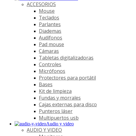
ACCESORIOS
Mouse
Teclados
Parlantes
Diademas
Audífonos
Pad mouse
Cámaras
Tabletas digitalizadoras
Controles
Micrófonos
Protectores para portátil
Bases
Kit de limpieza
Fundas y morrales
Cajas externas para disco
Punteros láser
Multipuertos usb
Audio y video
AUDIO Y VIDEO