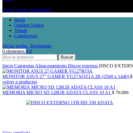
Iniciar sesión / Registrarse
Inicio
Quiénes Somos
Tienda
Contáctenos
Iniciar sesión / Registrarse
0
elementos
$
0
Buscar
Inicio
Categorías
Almacenamiento
Discos externos
DISCO EXTERN
MONITOR ASUS 27" GAMER VG27AQZ1A 2K (2560 x 1440)
$
volver a productos
MEMORIA MICRO SD 128GB ADATA CLASS 10 A1
$
70.000
Vista ampliada