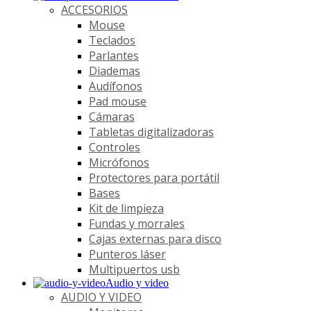
ACCESORIOS
Mouse
Teclados
Parlantes
Diademas
Audífonos
Pad mouse
Cámaras
Tabletas digitalizadoras
Controles
Micrófonos
Protectores para portátil
Bases
Kit de limpieza
Fundas y morrales
Cajas externas para disco
Punteros láser
Multipuertos usb
Audio y video
AUDIO Y VIDEO