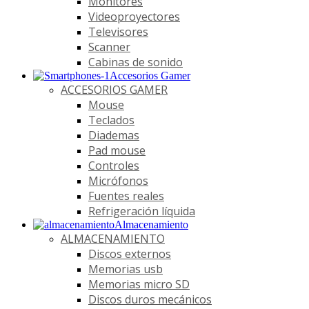
Monitores
Videoproyectores
Televisores
Scanner
Cabinas de sonido
Accesorios Gamer
ACCESORIOS GAMER
Mouse
Teclados
Diademas
Pad mouse
Controles
Micrófonos
Fuentes reales
Refrigeración líquida
Almacenamiento
ALMACENAMIENTO
Discos externos
Memorias usb
Memorias micro SD
Discos duros mecánicos