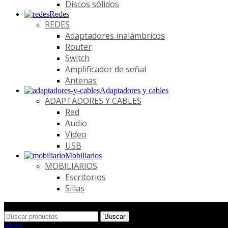
Discos sólidos
Redes
REDES
Adaptadores inalámbricos
Router
Switch
Amplificador de señal
Antenas
Adaptadores y cables
ADAPTADORES Y CABLES
Red
Audio
Video
USB
Mobiliarios
MOBILIARIOS
Escritorios
Sillas
Buscar
Menú