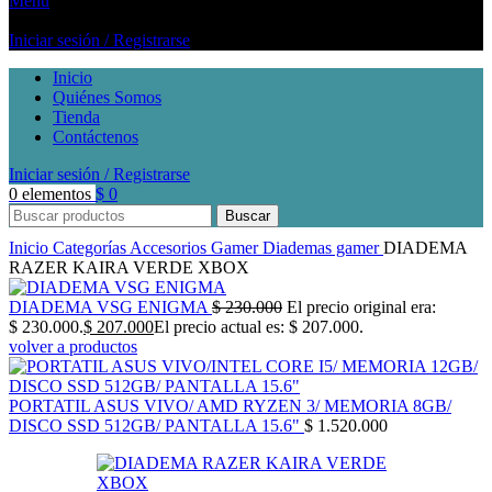
Menú
Iniciar sesión / Registrarse
Inicio
Quiénes Somos
Tienda
Contáctenos
Iniciar sesión / Registrarse
0
elementos
$
0
Buscar
Inicio
Categorías
Accesorios Gamer
Diademas gamer
DIADEMA
RAZER KAIRA VERDE XBOX
DIADEMA VSG ENIGMA
$
230.000
El precio original era:
$ 230.000.
$
207.000
El precio actual es: $ 207.000.
volver a productos
PORTATIL ASUS VIVO/ AMD RYZEN 3/ MEMORIA 8GB/
DISCO SSD 512GB/ PANTALLA 15.6"
$
1.520.000