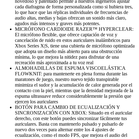
novedoso y patentado permite a nuestros ingenieros ajustar
cada diafragma de forma personalizada como si hubiera tres,
lo que hace que las réplicas individuales de frecuencias de
audio altas, medias y bajas ofrezcan un sonido más claro,
agudos más intensos y graves más potentes.
MICRÓFONO CARDIOIDE RAZER™ HYPERCLEAR:
El micrófono flexible, que ofrece captación de voz y
cancelación de ruido en estos auriculares inalámbricos para
Xbox Series X|S, tiene una cubierta de micrófono optimizada
que adopta un diseño más abierto para una obstrucción
mínima, lo que mejora la nitidez para disfrutar de una
recreación más aproximada a tu voz real
ALMOHADILLAS DE ESPUMA VISCOELÁSTICA
FLOWKNIT: para mantenerte en plena forma durante las
maratones de juego, nuestro nuevo tejido transpirable
minimiza el sudor y la acumulación de calor generada por el
contacto con la piel, mientras que la densidad mejorada de la
espuma ultrasuave reduce considerablemente la presión que
ejercen los auriculares
BOTÓN PARA CAMBIO DE ECUALIZACIÓN Y
SINCRONIZACIÓN CON XBOX: Situado en el auricular
derecho, con este botón puedes sincronizar fácilmente tus
auriculares. Basta con mantenerlo pulsado y pulsarlo de
nuevo dos veces para alternar entre los 4 ajustes de
ecualización, como el modo FPS, que mejora el audio del