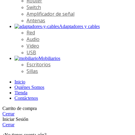
Router
Switch
Amplificador de señal
Antenas
Adaptadores y cables
Red
Audio
Video
USB
Mobiliarios
Escritorios
Sillas
Inicio
Quiénes Somos
Tienda
Contáctenos
Carrito de compra
Cerrar
Iniciar Sesión
Cerrar
¿No tienes cuenta aún?