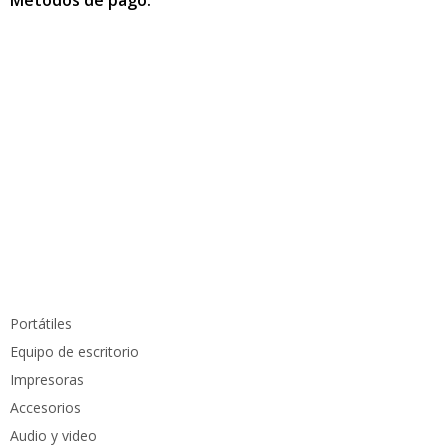
Información de contacto
info@pcmundocomputer.com.co
WhastApp:
(+57) 315 6610 441
Teléfono:
(605) 420 7116
Productos
Portátiles
Equipo de escritorio
Impresoras
Accesorios
Audio y video