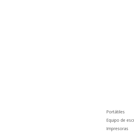
Información de contacto
Productos
info@pcmundocomputer.com.co
Portátiles
WhastApp:
(+57) 315 6610 441
Equipo de escr
Teléfono:
(605) 420 7116
Impresoras