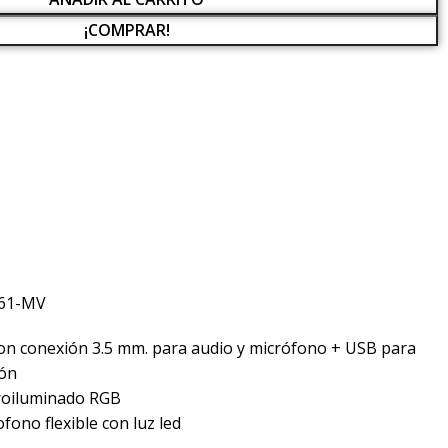
¡COMPRAR!
61-MV
on conexión 3.5 mm. para audio y micrófono + USB para
ión
troiluminado RGB
fono flexible con luz led