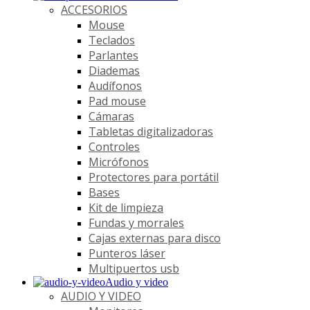
ACCESORIOS
Mouse
Teclados
Parlantes
Diademas
Audífonos
Pad mouse
Cámaras
Tabletas digitalizadoras
Controles
Micrófonos
Protectores para portátil
Bases
Kit de limpieza
Fundas y morrales
Cajas externas para disco
Punteros láser
Multipuertos usb
Audio y video
AUDIO Y VIDEO