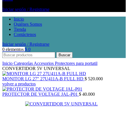
Iniciar sesión / Registrarse
Inicio
Quiénes Somos
Tienda
Contáctenos
Iniciar sesión / Registrarse
0
elementos
$
0
Buscar
Inicio
Categorías
Accesorios
Protectores para portatil
CONVERTIDOR 5V UNIVERSAL
MONITOR LG 27" 27U411A-B FULL HD
$
520.000
volver a productos
PROTECTOR DE VOLTAGE JAL-P01
$
40.000