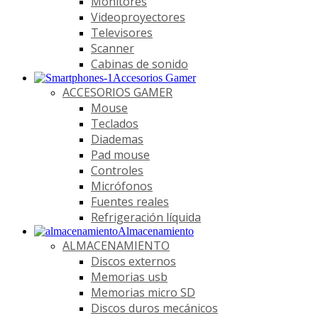
Monitores
Videoproyectores
Televisores
Scanner
Cabinas de sonido
Accesorios Gamer
ACCESORIOS GAMER
Mouse
Teclados
Diademas
Pad mouse
Controles
Micrófonos
Fuentes reales
Refrigeración líquida
Almacenamiento
ALMACENAMIENTO
Discos externos
Memorias usb
Memorias micro SD
Discos duros mecánicos