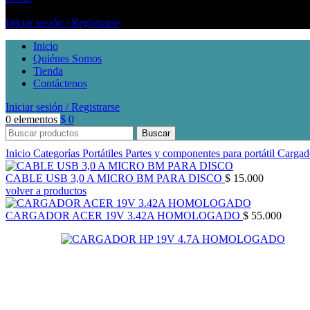
Iniciar sesión / Registrarse
Inicio
Quiénes Somos
Tienda
Contáctenos
Iniciar sesión / Registrarse
0
elementos
$
0
Buscar
Inicio
Categorías
Portátiles
Partes y componentes para portátil
Cargad
CABLE USB 3,0 A MICRO BM PARA DISCO
$
15.000
volver a productos
CARGADOR ACER 19V 3.42A HOMOLOGADO
$
55.000