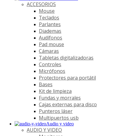
ACCESORIOS
Mouse
Teclados
Parlantes
Diademas
Audífonos
Pad mouse
Cámaras
Tabletas digitalizadoras
Controles
Micrófonos
Protectores para portátil
Bases
Kit de limpieza
Fundas y morrales
Cajas externas para disco
Punteros láser
Multipuertos usb
Audio y video
AUDIO Y VIDEO