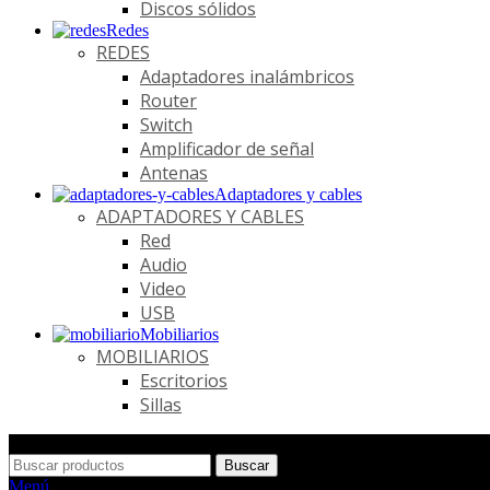
Discos sólidos
Redes
REDES
Adaptadores inalámbricos
Router
Switch
Amplificador de señal
Antenas
Adaptadores y cables
ADAPTADORES Y CABLES
Red
Audio
Video
USB
Mobiliarios
MOBILIARIOS
Escritorios
Sillas
Buscar
Menú